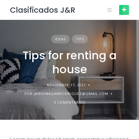
Skip
Clasificados J&R
to
content
IDEAS
TIPS
Tips for renting a
house
NOVIEMBRE 17, 2021
POR JAIROINAGANRODRIGUEZ@GMAIL.COM
3 COMENTARIOS