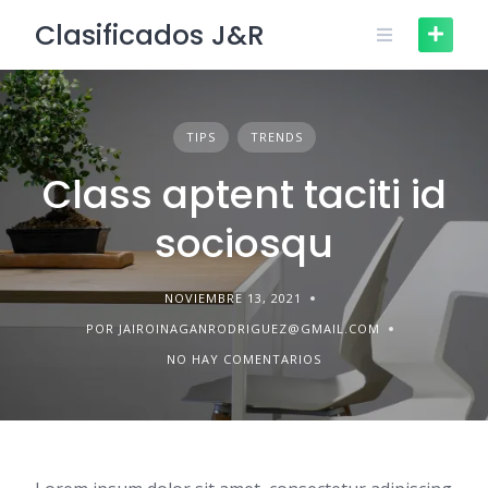
Skip
Clasificados J&R
to
content
TIPS
TRENDS
Class aptent taciti id
sociosqu
NOVIEMBRE 13, 2021
POR JAIROINAGANRODRIGUEZ@GMAIL.COM
NO HAY COMENTARIOS