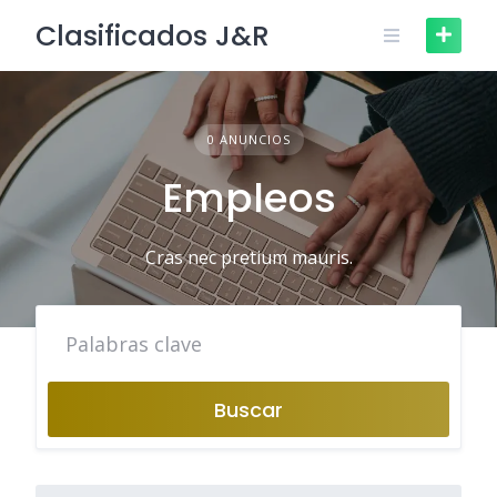
Skip
Clasificados J&R
to
content
0 ANUNCIOS
Empleos
Cras nec pretium mauris.
Buscar